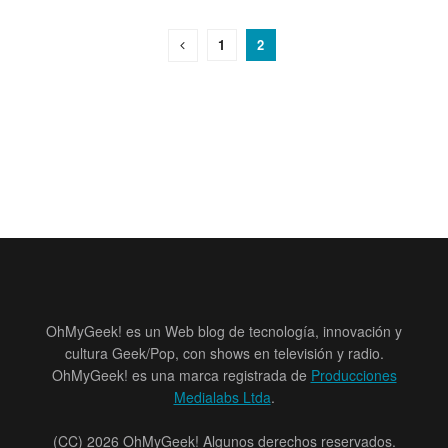
1
2
OhMyGeek! es un Web blog de tecnología, innovación y
cultura Geek/Pop, con shows en televisión y radio.
OhMyGeek! es una marca registrada de
Producciones
Medialabs Ltda
.
(CC) 2026 OhMyGeek! Algunos derechos reservados.