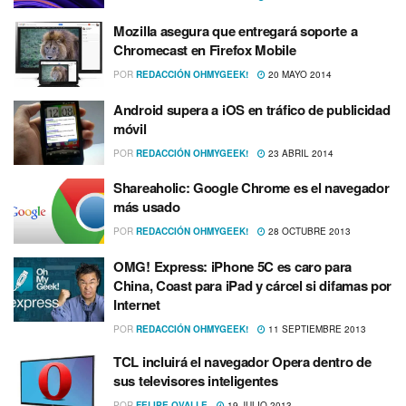
Mozilla asegura que entregará soporte a
Chromecast en Firefox Mobile
POR
REDACCIÓN OHMYGEEK!
20 MAYO 2014
Android supera a iOS en tráfico de publicidad
móvil
POR
REDACCIÓN OHMYGEEK!
23 ABRIL 2014
Shareaholic: Google Chrome es el navegador
más usado
POR
REDACCIÓN OHMYGEEK!
28 OCTUBRE 2013
OMG! Express: iPhone 5C es caro para
China, Coast para iPad y cárcel si difamas por
Internet
POR
REDACCIÓN OHMYGEEK!
11 SEPTIEMBRE 2013
TCL incluirá el navegador Opera dentro de
sus televisores inteligentes
POR
FELIPE OVALLE
19 JULIO 2013