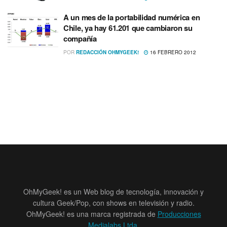
A un mes de la portabilidad numérica en
Chile, ya hay 61.201 que cambiaron su
compañí­a
POR
REDACCIÓN OHMYGEEK!
16 FEBRERO 2012
OhMyGeek! es un Web blog de tecnología, innovación y
cultura Geek/Pop, con shows en televisión y radio.
OhMyGeek! es una marca registrada de
Producciones
Medialabs Ltda
.