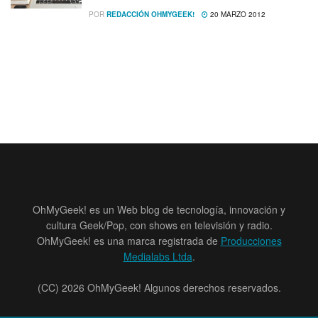
POR
REDACCIÓN OHMYGEEK!
20 MARZO 2012
OhMyGeek! es un Web blog de tecnología, innovación y
cultura Geek/Pop, con shows en televisión y radio.
OhMyGeek! es una marca registrada de
Producciones
Medialabs Ltda
.
(CC) 2026 OhMyGeek! Algunos derechos reservados.