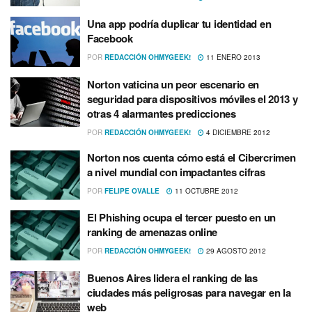
Una app podrí­a duplicar tu identidad en
Facebook
POR
REDACCIÓN OHMYGEEK!
11 ENERO 2013
Norton vaticina un peor escenario en
seguridad para dispositivos móviles el 2013 y
otras 4 alarmantes predicciones
POR
REDACCIÓN OHMYGEEK!
4 DICIEMBRE 2012
Norton nos cuenta cómo está el Cibercrimen
a nivel mundial con impactantes cifras
POR
FELIPE OVALLE
11 OCTUBRE 2012
El Phishing ocupa el tercer puesto en un
ranking de amenazas online
POR
REDACCIÓN OHMYGEEK!
29 AGOSTO 2012
Buenos Aires lidera el ranking de las
ciudades más peligrosas para navegar en la
web