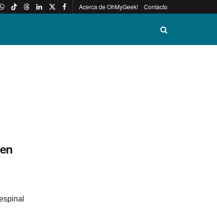
Acerca de OhMyGeek!
Contacto
 en
espinal