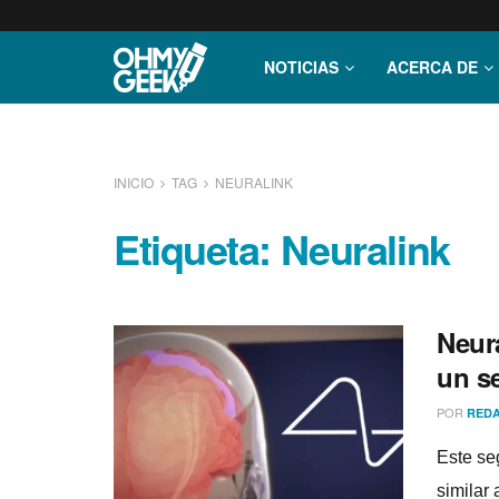
NOTICIAS
ACERCA DE
INICIO
TAG
NEURALINK
Etiqueta:
Neuralink
Neura
un s
POR
REDA
Este se
similar 