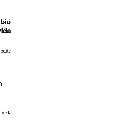
ibió
vida
 parte
n
ene la