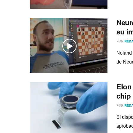
Neura
su i
POR
REDA
Noland 
de Neur
Elon
chip
POR
REDA
El disp
aprobac