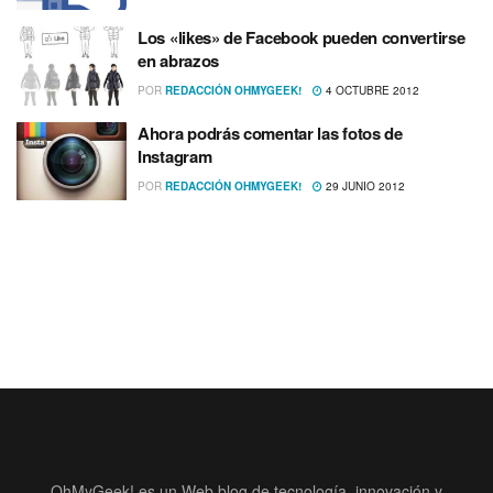
Los «likes» de Facebook pueden convertirse
en abrazos
POR
REDACCIÓN OHMYGEEK!
4 OCTUBRE 2012
Ahora podrás comentar las fotos de
Instagram
POR
REDACCIÓN OHMYGEEK!
29 JUNIO 2012
OhMyGeek! es un Web blog de tecnología, innovación y