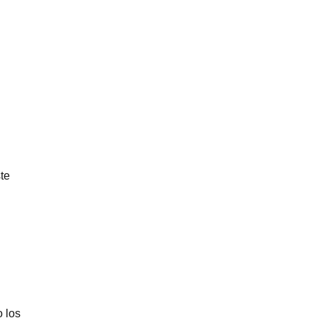
te
 los