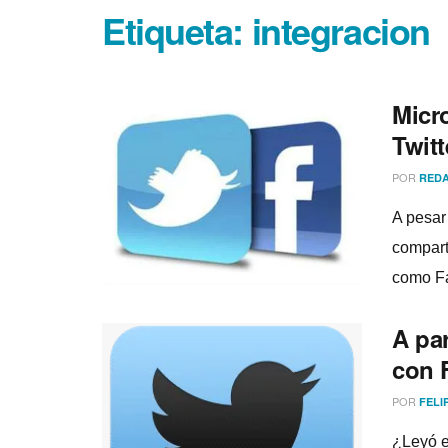
Etiqueta:
integracion
Micr
Twitt
POR
REDA
A pesar
comparti
como Fa
A pa
con 
POR
FELI
¿Leyó el