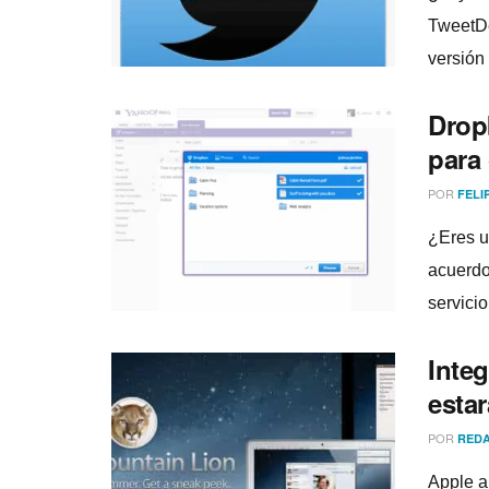
TweetDe
versión 
Drop
para
POR
FELI
¿Eres u
acuerdo
servicio
Inte
estar
POR
REDA
Apple a