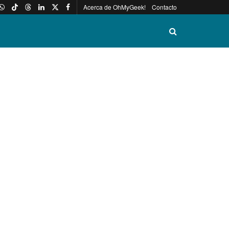
Acerca de OhMyGeek!
Contacto