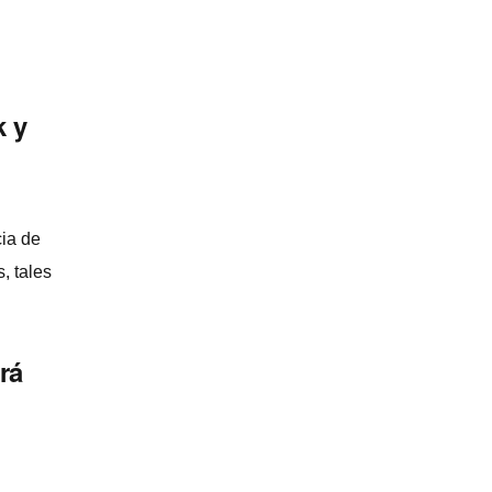
k y
cia de
, tales
rá