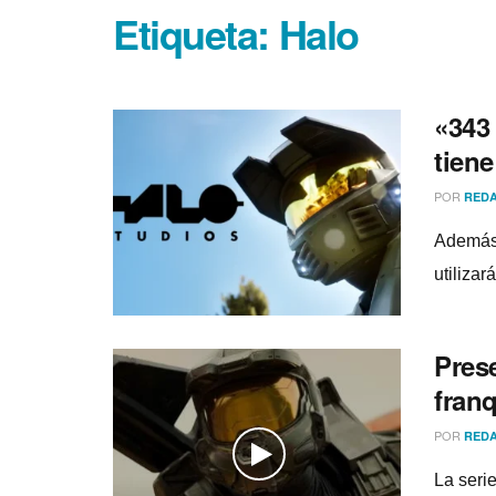
Etiqueta:
Halo
«343
tiene
POR
REDA
Además,
utiliza
Prese
fran
POR
REDA
La seri