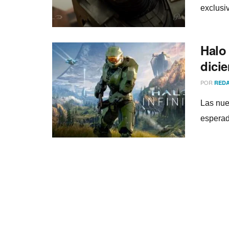
exclusi
Halo 
dici
POR
REDA
Las nue
esperad