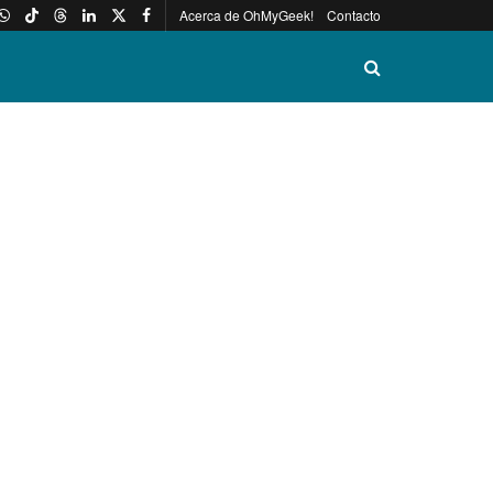
Acerca de OhMyGeek!
Contacto