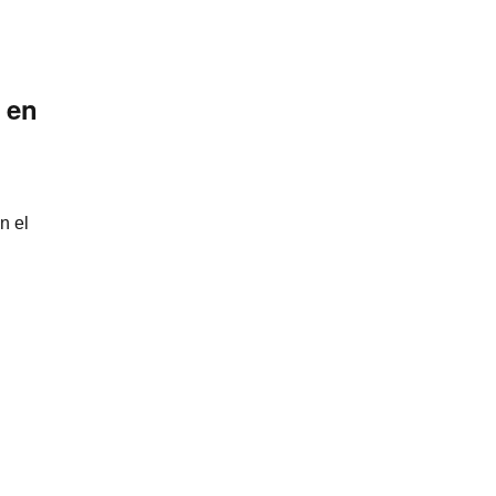
x en
n el