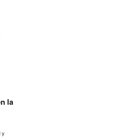
a
en la
 y