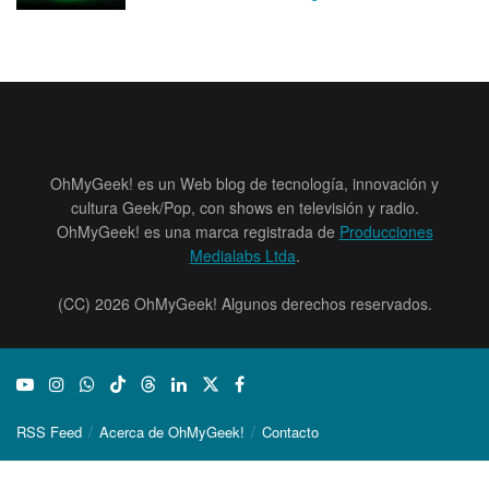
OhMyGeek! es un Web blog de tecnología, innovación y
cultura Geek/Pop, con shows en televisión y radio.
OhMyGeek! es una marca registrada de
Producciones
Medialabs Ltda
.
(CC) 2026 OhMyGeek! Algunos derechos reservados.
RSS Feed
Acerca de OhMyGeek!
Contacto