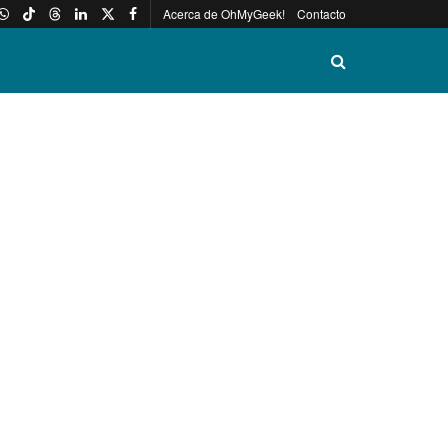
Acerca de OhMyGeek!
Contacto