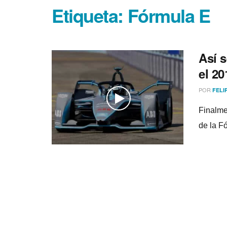
Etiqueta:
Fórmula E
Así­ 
el 20
POR
FELI
Finalme
de la Fó