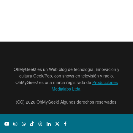
OhMyGeek! es un Web blog de tecnología, innovación y
cultura Geek/Pop, con shows en televisión y radio.
OhMyGeek! es una marca registrada de
Producciones
Medialabs Ltda
.
(CC) 2026 OhMyGeek! Algunos derechos reservados.