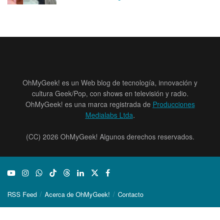
OhMyGeek! es un Web blog de tecnología, innovación y
cultura Geek/Pop, con shows en televisión y radio.
OhMyGeek! es una marca registrada de
Producciones
Medialabs Ltda
.
(CC) 2026 OhMyGeek! Algunos derechos reservados.
RSS Feed
Acerca de OhMyGeek!
Contacto