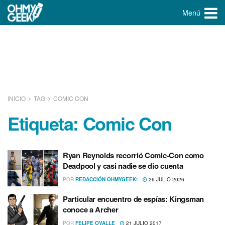
Menú
INICIO
TAG
COMIC CON
Etiqueta:
Comic Con
Ryan Reynolds recorrió Comic-Con como
Deadpool y casi nadie se dio cuenta
POR
REDACCIÓN OHMYGEEK!
26 JULIO 2026
Particular encuentro de espí­as: Kingsman
conoce a Archer
POR
FELIPE OVALLE
21 JULIO 2017