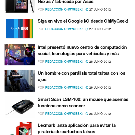
Nexus 7 fabricada por Asus
POR
REDACCIÓN OHMYGEEK!
27 JUNIO 2012
Siga en vivo el Google I/O desde OhMyGeek!
POR
REDACCIÓN OHMYGEEK!
27 JUNIO 2012
Intel presentó nuevo centro de computación
social, tecnologí­as para vehí­culos y más
POR
REDACCIÓN OHMYGEEK!
26 JUNIO 2012
Un hombre con parálisis total tuitea con los
ojos
POR
REDACCIÓN OHMYGEEK!
26 JUNIO 2012
Smart Scan LSM-100: un mouse que además
funciona como scanner
POR
REDACCIÓN OHMYGEEK!
26 JUNIO 2012
Lexmark lanza aplicación para evitar la
piraterí­a de cartuchos falsos