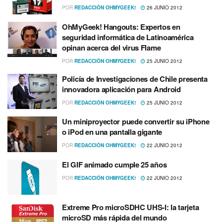
POR
REDACCIÓN OHMYGEEK!
26 JUNIO 2012
OhMyGeek! Hangouts: Expertos en
seguridad informática de Latinoamérica
opinan acerca del virus Flame
POR
REDACCIÓN OHMYGEEK!
25 JUNIO 2012
Policí­a de Investigaciones de Chile presenta
innovadora aplicación para Android
POR
REDACCIÓN OHMYGEEK!
25 JUNIO 2012
Un miniproyector puede convertir su iPhone
o iPod en una pantalla gigante
POR
REDACCIÓN OHMYGEEK!
22 JUNIO 2012
El GIF animado cumple 25 años
POR
REDACCIÓN OHMYGEEK!
22 JUNIO 2012
Extreme Pro microSDHC UHS-I: la tarjeta
microSD más rápida del mundo