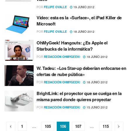
POR
FELIPE OVALLE
19 JUNIO 2012
Video: esta es la «Surface», el iPad Killer de
Microsoft
POR
FELIPE OVALLE
18 JUNIO 2012
OhMyGeek! Hangouts: ¿Es Apple el
Starbucks de la informática?
POR
REDACCIÓN OHMYGEEK!
18 JUNIO 2012
W. Tadeu: «Los Star-up deberí­an enfocarse en
ofertas de nube pública»
POR
REDACCIÓN OHMYGEEK!
18 JUNIO 2012
BrightLink: el proyector que se cuelga en la
misma pared donde quieres proyectar
POR
REDACCIÓN OHMYGEEK!
15 JUNIO 2012
1
…
105
106
107
…
115