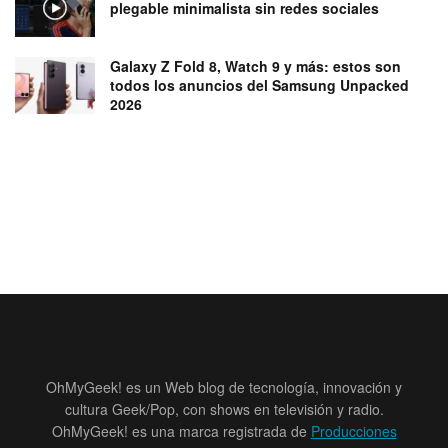
plegable minimalista sin redes sociales
Galaxy Z Fold 8, Watch 9 y más: estos son
todos los anuncios del Samsung Unpacked
2026
OhMyGeek! es un Web blog de tecnología, innovación y
cultura Geek/Pop, con shows en televisión y radio.
OhMyGeek! es una marca registrada de
Producciones