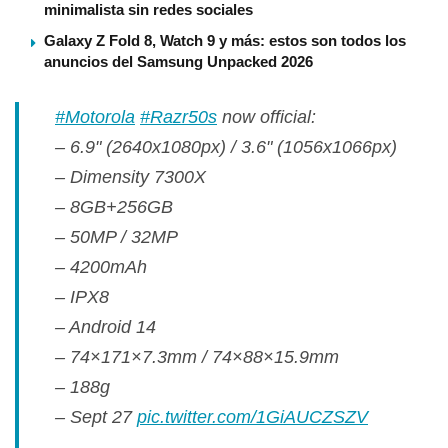
minimalista sin redes sociales
Galaxy Z Fold 8, Watch 9 y más: estos son todos los
anuncios del Samsung Unpacked 2026
#Motorola
#Razr50s
now official:
– 6.9" (2640x1080px) / 3.6" (1056x1066px)
– Dimensity 7300X
– 8GB+256GB
– 50MP / 32MP
– 4200mAh
– IPX8
– Android 14
– 74×171×7.3mm / 74×88×15.9mm
– 188g
– Sept 27
pic.twitter.com/1GiAUCZSZV