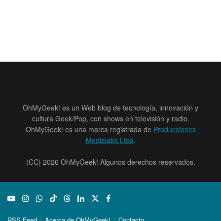
OhMyGeek! es un Web blog de tecnología, innovación y
cultura Geek/Pop, con shows en televisión y radio.
OhMyGeek! es una marca registrada de
Producciones
Medialabs Ltda
.
(CC) 2026 OhMyGeek! Algunos derechos reservados.
RSS Feed
Acerca de OhMyGeek!
Contacto