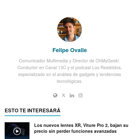
Felipe Ovalle
Comunicador Multimedia y Director de OhMyGeek!.
Conductor en Canal 13C y el podcast Los Resistidos,
especializado en el análisis de gadgets y tendencias
tecnológicas.
ESTO TE INTERESARÁ
Los nuevos lentes XR, Viture Pro 2, bajan su
precio sin perder funciones avanzadas