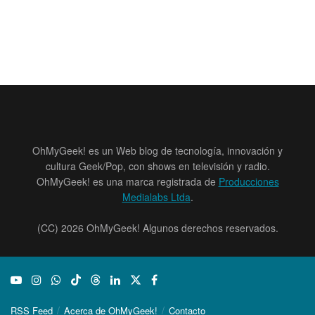
OhMyGeek! es un Web blog de tecnología, innovación y
cultura Geek/Pop, con shows en televisión y radio.
OhMyGeek! es una marca registrada de
Producciones
Medialabs Ltda
.
(CC) 2026 OhMyGeek! Algunos derechos reservados.
RSS Feed
Acerca de OhMyGeek!
Contacto