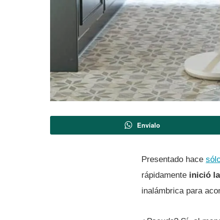
Envíalo
Presentado hace
sól
rápidamente
inició l
inalámbrica para aco