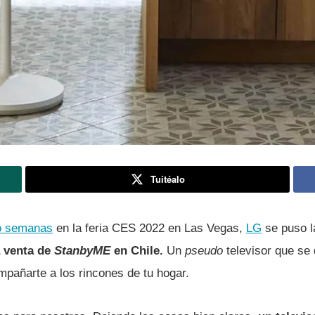
Tuitéalo
o semanas
en la feria CES 2022 en Las Vegas,
LG
se puso l
a venta de
StanbyME
en Chile.
Un
pseudo
televisor que se
mpañarte a los rincones de tu hogar.