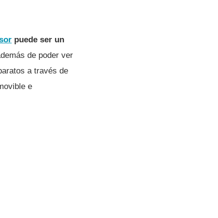
isor
puede ser un
además de poder ver
paratos a través de
movible e