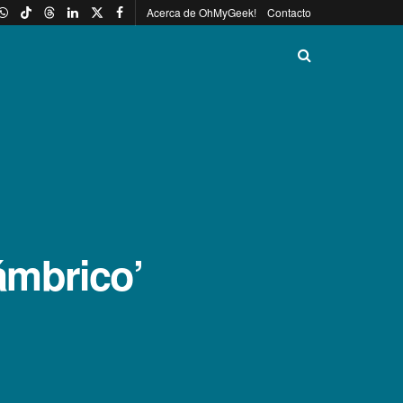
Acerca de OhMyGeek!
Contacto
lámbrico’