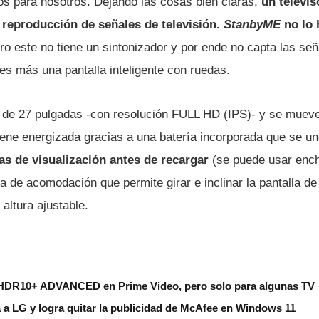
os para nosotros. Dejando las cosas bien claras,
un televis
 reproducción de señales de televisión.
StanbyME
no lo 
ro este no tiene un sintonizador y por ende no capta las señ
es más una pantalla inteligente con ruedas.
 de 27 pulgadas -con resolución FULL HD (IPS)- y se mueve
ene energizada gracias a una batería incorporada que se une
as de visualización antes de recargar
(se puede usar ench
 de acomodación que permite girar e inclinar la pantalla de
 altura ajustable.
HDR10+ ADVANCED en Prime Video, pero solo para algunas TV
 a LG y logra quitar la publicidad de McAfee en Windows 11