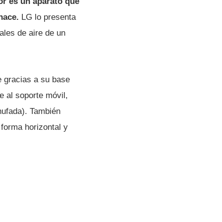
or es un aparato que
hace.
LG lo presenta
ales de aire de un
 gracias a su base
 al soporte móvil,
ufada). También
 forma horizontal y