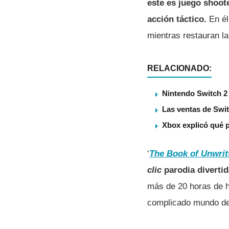
este es juego shoot
acción táctico.
En é
mientras restauran l
RELACIONADO:
Nintendo Switch 2 
Las ventas de Swit
Xbox explicó qué p
‘
The Book of Unwrit
clic
parodia diverti
más de 20 horas de hi
complicado mundo de