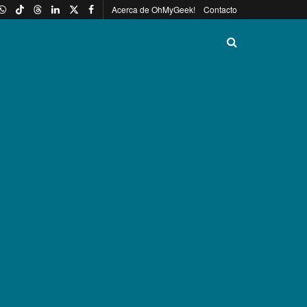
Acerca de OhMyGeek!
Contacto