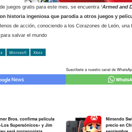
 de juegos gratis para este mes, se encuentra
‘Armed and 
on historia ingeniosa que parodia a otros juegos y pelí­
 llenos de acción, conociendo a los Corazones de León, una
 para salvar el mundo
as
Microsoft
Xbox
Suscríbete a nuestro canal de WhatsAp
ner Bros. confirma película
Nintendo Swi
«Los Supersónicos» y Jim
precio en Chi
rey será protagonista
septiembre