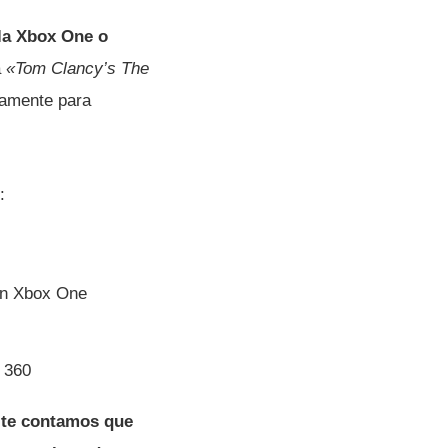
ola Xbox One o
a
«Tom Clancy’s The
vamente para
:
 en Xbox One
 360
 te contamos que