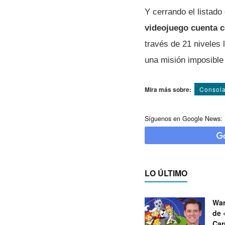
Y cerrando el listado
videojuego cuenta c
través de 21 niveles
una misión imposible
Mira más sobre:
Consol
Síguenos en Google News:
LO ÚLTIMO
War
de 
Car