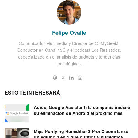
Felipe Ovalle
Comunicador Multimedia y Director de OhMyGeek!.
Conductor en Canal 13C y el podcast Los Resistidos,
especializado en el análisis de gadgets y tendencias
tecnológicas.
ESTO TE INTERESARÁ
Adiós, Google Assistant: la compañía iniciará
su eliminación de Android el próximo mes
Mijia Purifying Humidifier 3 Pro: Xiaomi lanzó
un equipo 2 en 1 que purifica y humidifica