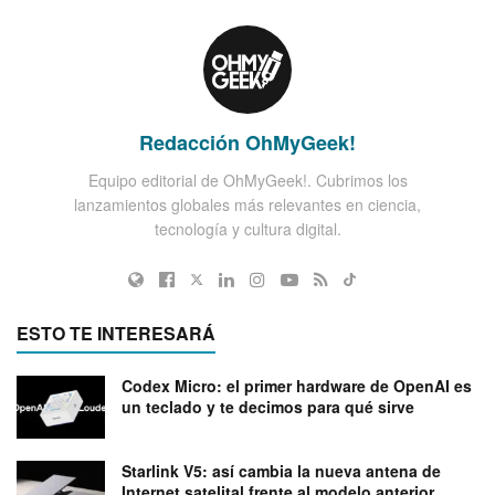
Redacción OhMyGeek!
Equipo editorial de OhMyGeek!. Cubrimos los
lanzamientos globales más relevantes en ciencia,
tecnología y cultura digital.
ESTO TE INTERESARÁ
Codex Micro: el primer hardware de OpenAI es
un teclado y te decimos para qué sirve
Starlink V5: así cambia la nueva antena de
Internet satelital frente al modelo anterior