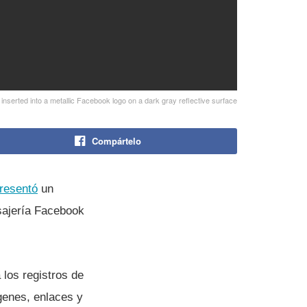
y inserted into a metallic Facebook logo on a dark gray reflective surface
Compártelo
resentó
un
sajerí­a Facebook
a los registros de
ágenes, enlaces y