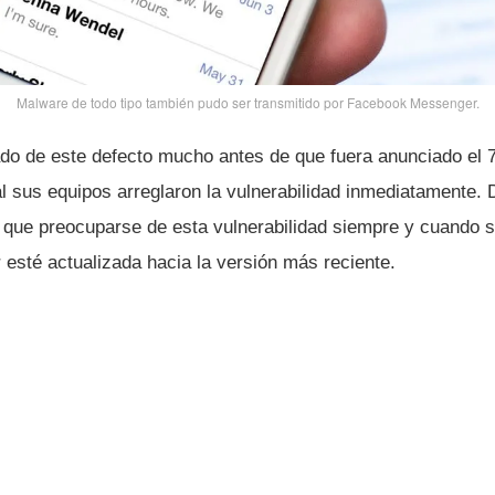
Malware de todo tipo también pudo ser transmitido por Facebook Messenger.
do de este defecto mucho antes de que fuera anunciado el 7 
l sus equipos arreglaron la vulnerabilidad inmediatamente.
n que preocuparse de esta vulnerabilidad siempre y cuando s
sté actualizada hacia la versión más reciente.