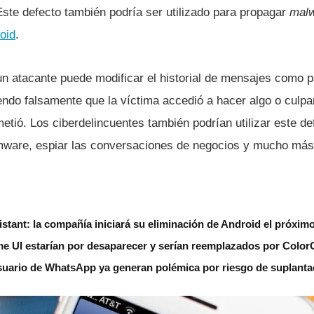
Este defecto también podrí­a ser utilizado para propagar
mal
oid
.
un atacante puede modificar el historial de mensajes como
endo falsamente que la ví­ctima accedió a hacer algo o culpan
tió. Los ciberdelincuentes también podrí­an utilizar este def
mware, espiar las conversaciones de negocios y mucho más
stant: la compañía iniciará su eliminación de Android el próxim
 UI estarían por desaparecer y serían reemplazados por Colo
uario de WhatsApp ya generan polémica por riesgo de suplantac