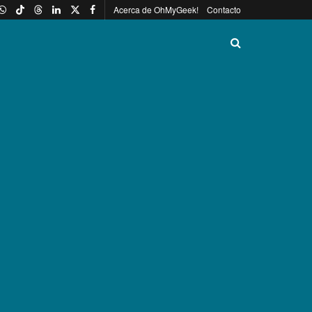
Acerca de OhMyGeek!
Contacto