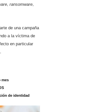
ware
,
ransomware
,
 parte de una campaña
do a la ví­ctima de
ecto en particular
.
o mes
rOS
ión de identidad