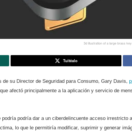
3d illustration of a large brass ke
Tuitéalo
vés de su Director de Seguridad para Consumo, Gary Davis,
p
ue afectó principalmente a la aplicación y servicio de men
 podrí­a podrí­a dar a un ciberdelincuente acceso irrestricto 
­ctima, lo que le permitirí­a modificar, suprimir y generar im