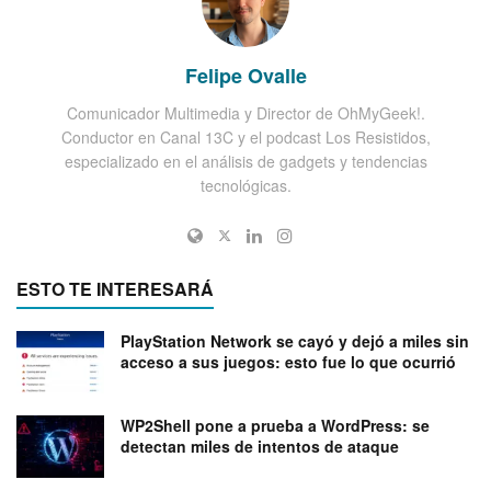
Felipe Ovalle
Comunicador Multimedia y Director de OhMyGeek!.
Conductor en Canal 13C y el podcast Los Resistidos,
especializado en el análisis de gadgets y tendencias
tecnológicas.
ESTO TE INTERESARÁ
PlayStation Network se cayó y dejó a miles sin
acceso a sus juegos: esto fue lo que ocurrió
WP2Shell pone a prueba a WordPress: se
detectan miles de intentos de ataque