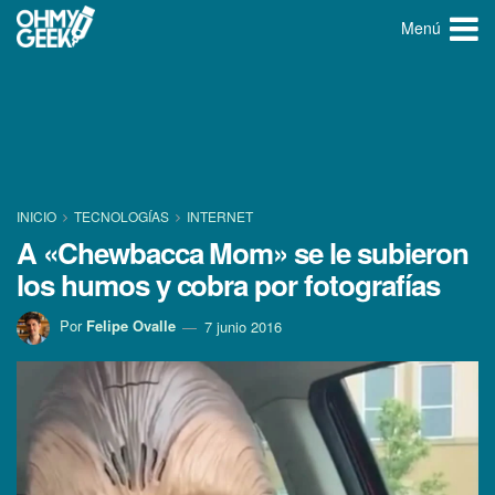
Menú
INICIO
TECNOLOGÍ­AS
INTERNET
A «Chewbacca Mom» se le subieron
los humos y cobra por fotografí­as
Por
Felipe Ovalle
7 junio 2016