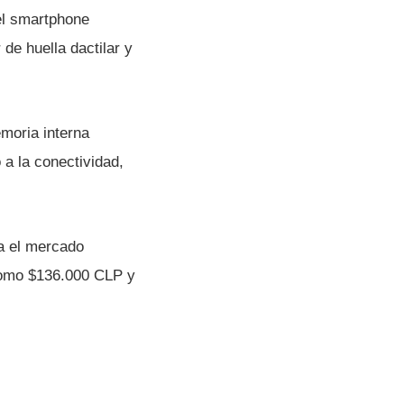
 el smartphone
de huella dactilar y
oria interna
a la conectividad,
ra el mercado
 como $136.000 CLP y