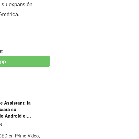
 su expansión
 América.
p:
e Assistant: la
ciará su
de Android el
26
ED en Prime Video,