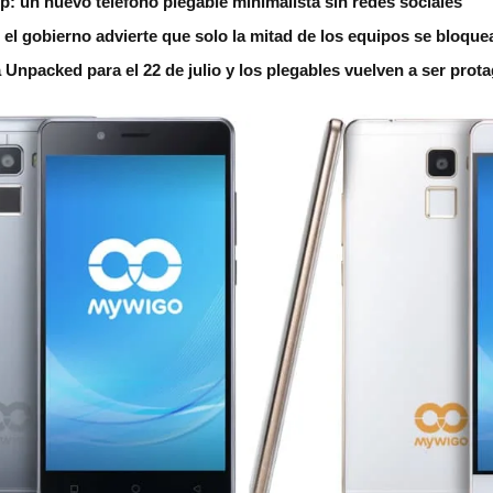
ip: un nuevo teléfono plegable minimalista sin redes sociales
 el gobierno advierte que solo la mitad de los equipos se bloque
npacked para el 22 de julio y los plegables vuelven a ser prot