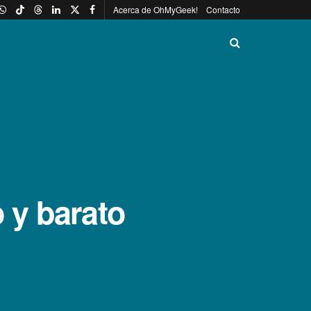
Acerca de OhMyGeek!
Contacto
 y barato