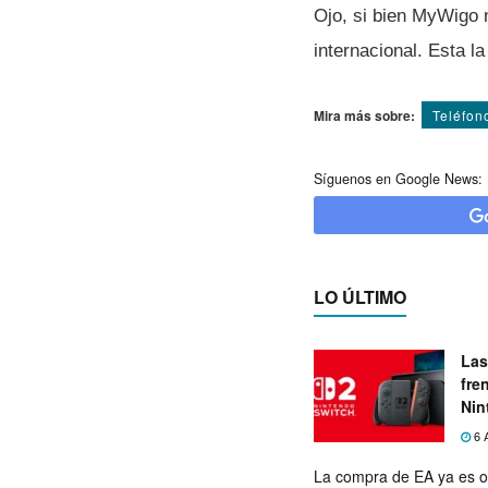
Ojo, si bien MyWigo
internacional. Esta l
Mira más sobre:
Teléfon
Síguenos en Google News:
LO ÚLTIMO
Las
fre
Nin
exp
6 
La compra de EA ya es o