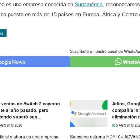
 no es una empresa conocida en
Sudamérica
, reconozcamos
a ha puesto en más de 15 paí­ses en Europa, África y Centro
os
Suscríbete a nuestro canal de WhatsAp
 ventas de Switch 2 cayeron
Adiós, Googl
nte al año pasado, pero
compañía ini
tendo superó sus
eliminación 
ectativas
próximo mes
AGOSTO 2026
5 AGOSTO 20
ficial y ahora es una empresa
Samsung estrena HDR10+ ADVANC