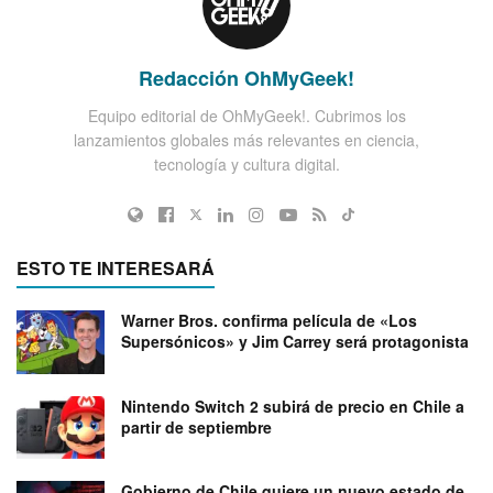
Redacción OhMyGeek!
Equipo editorial de OhMyGeek!. Cubrimos los
lanzamientos globales más relevantes en ciencia,
tecnología y cultura digital.
ESTO TE INTERESARÁ
Warner Bros. confirma película de «Los
Supersónicos» y Jim Carrey será protagonista
Nintendo Switch 2 subirá de precio en Chile a
partir de septiembre
Gobierno de Chile quiere un nuevo estado de