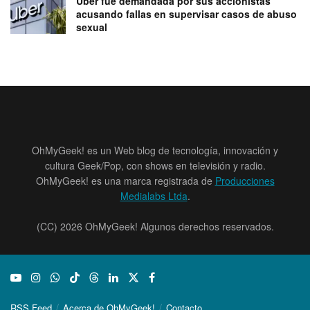
Uber fue demandada por sus accionistas
acusando fallas en supervisar casos de abuso
sexual
OhMyGeek! es un Web blog de tecnología, innovación y
cultura Geek/Pop, con shows en televisión y radio.
OhMyGeek! es una marca registrada de
Producciones
Medialabs Ltda
.
(CC) 2026 OhMyGeek! Algunos derechos reservados.
RSS Feed
Acerca de OhMyGeek!
Contacto