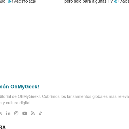
audí
pero solo para algunas TV
4 AGOSTO 2026
4 AGOS
ción OhMyGeek!
itorial de OhMyGeek!. Cubrimos los lanzamientos globales más releva
 y cultura digital.
RÁ