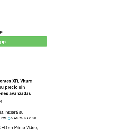
p:
entes XR, Viture
su precio sin
iones avanzadas
26
a iniciará su
 mes
5 AGOSTO 2026
ED en Prime Video,