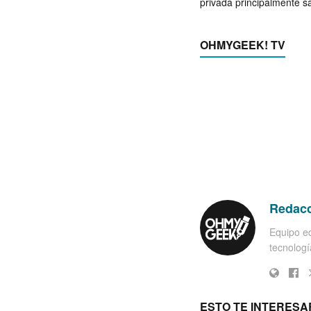
privada principalmente s
OHMYGEEK! TV
Redac
Equipo ed
tecnología
ESTO TE INTERESA