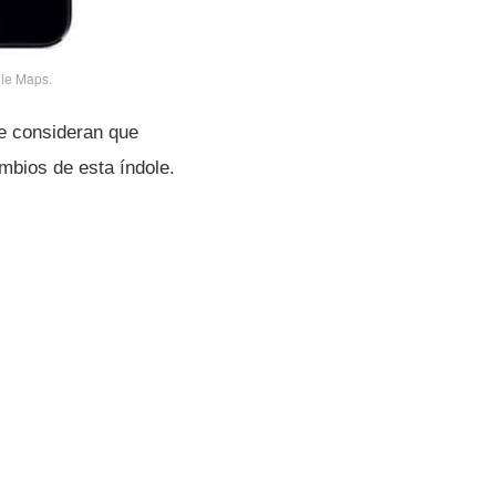
gle Maps.
ue consideran que
bios de esta í­ndole.