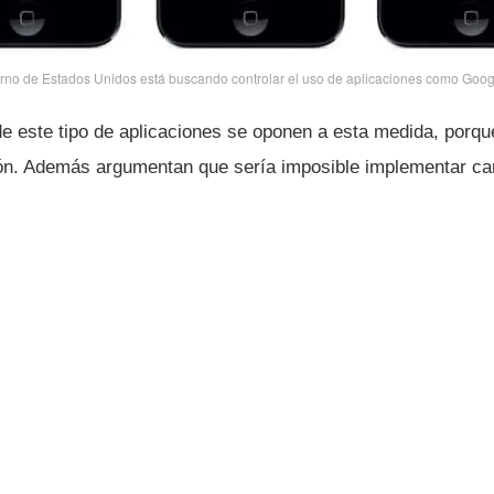
rno de Estados Unidos está buscando controlar el uso de aplicaciones como Goo
de este tipo de aplicaciones se oponen a esta medida, porq
ión. Además argumentan que serí­a imposible implementar cam