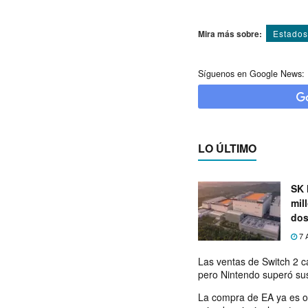
Mira más sobre:
Estados
Síguenos en Google News:
LO ÚLTIMO
SK 
mil
dos
7 
Las ventas de Switch 2 c
pero Nintendo superó su
La compra de EA ya es o