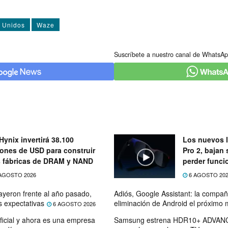
 Unidos
Waze
Suscríbete a nuestro canal de WhatsAp
Hynix invertirá 38.100
Los nuevos l
lones de USD para construir
Pro 2, bajan 
 fábricas de DRAM y NAND
perder func
AGOSTO 2026
6 AGOSTO 20
ayeron frente al año pasado,
Adiós, Google Assistant: la compañí
s expectativas
eliminación de Android el próximo
6 AGOSTO 2026
ficial y ahora es una empresa
Samsung estrena HDR10+ ADVANC