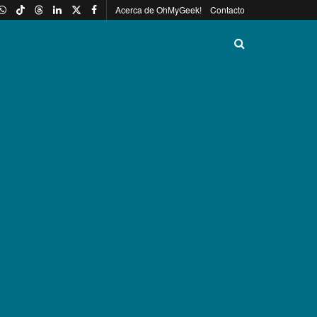
Acerca de OhMyGeek!
Contacto