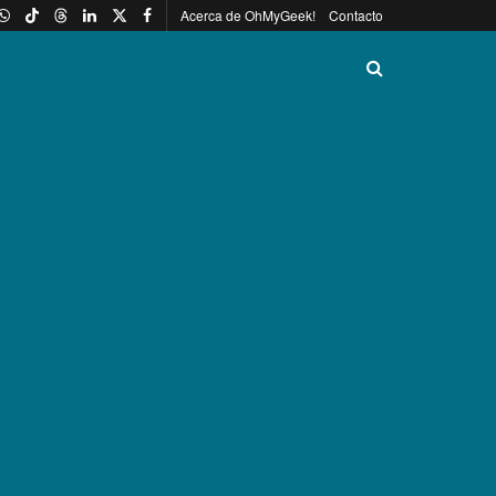
Acerca de OhMyGeek!
Contacto