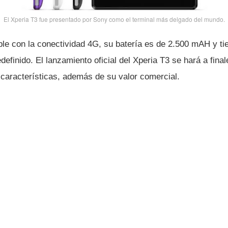
El Xperia T3 fue presentado por Sony como el terminal más delgado del mundo.
ble con la conectividad 4G, su baterí­a es de 2.500 mAH y t
definido. El lanzamiento oficial del Xperia T3 se hará a final
caracterí­sticas, además de su valor comercial.