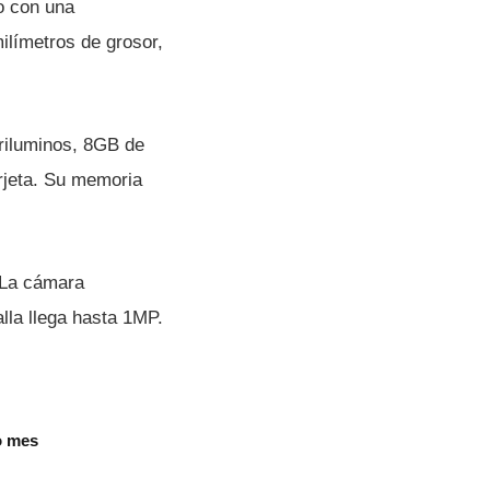
po con una
ilí­metros de grosor,
Triluminos, 8GB de
rjeta. Su memoria
 La cámara
alla llega hasta 1MP.
o mes