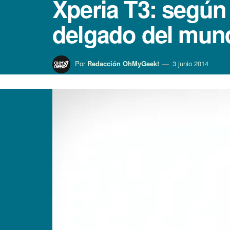
Xperia T3: según
delgado del mun
Por
Redacción OhMyGeek!
3 junio 2014