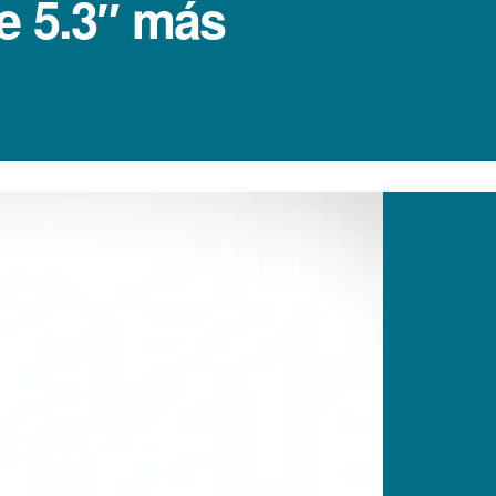
e 5.3″ más