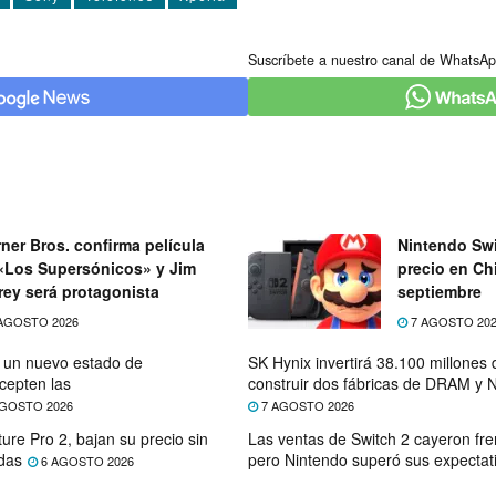
Suscríbete a nuestro canal de WhatsAp
ner Bros. confirma película
Nintendo Swi
«Los Supersónicos» y Jim
precio en Chi
rey será protagonista
septiembre
AGOSTO 2026
7 AGOSTO 20
e un nuevo estado de
SK Hynix invertirá 38.100 millones
cepten las
construir dos fábricas de DRAM y
GOSTO 2026
7 AGOSTO 2026
ure Pro 2, bajan su precio sin
Las ventas de Switch 2 cayeron fre
das
pero Nintendo superó sus expectat
6 AGOSTO 2026