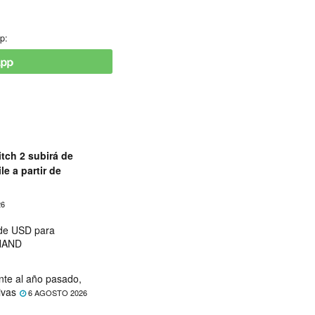
p:
tch 2 subirá de
le a partir de
26
 de USD para
 NAND
nte al año pasado,
ivas
6 AGOSTO 2026