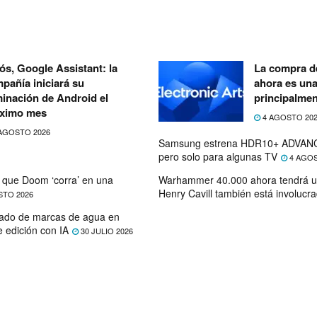
ós, Google Assistant: la
La compra de
pañía iniciará su
ahora es un
minación de Android el
principalmen
ximo mes
4 AGOSTO 20
AGOSTO 2026
Samsung estrena HDR10+ ADVANC
pero solo para algunas TV
4 AGOS
que Doom ‘corra’ en una
Warhammer 40.000 ahora tendrá u
Henry Cavill también está involucr
STO 2026
ado de marcas de agua en
e edición con IA
30 JULIO 2026