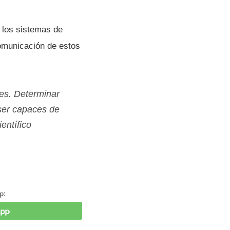
 los sistemas de
comunicación de estos
nes. Determinar
 ser capaces de
entí­fico
p: