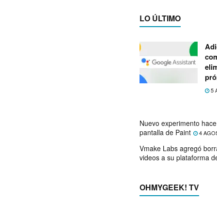
LO ÚLTIMO
Adi
com
eli
pró
5 
Nuevo experimento hace 
pantalla de Paint
4 AGO
Vmake Labs agregó borr
videos a su plataforma d
OHMYGEEK! TV