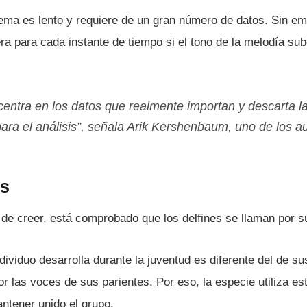
ema es lento y requiere de un gran número de datos. Sin em
a para cada instante de tiempo si el tono de la melodí­a su
centra en los datos que realmente importan y descarta l
para el análisis”, señala Arik Kershenbaum, uno de los a
os
il de creer, está comprobado que los delfines se llaman por 
ndividuo desarrolla durante la juventud es diferente del de s
or las voces de sus parientes. Por eso, la especie utiliza e
antener unido el grupo.