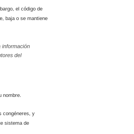
bargo, el código de
be, baja o se mantiene
a información
utores del
su nombre.
us congéneres, y
ste sistema de