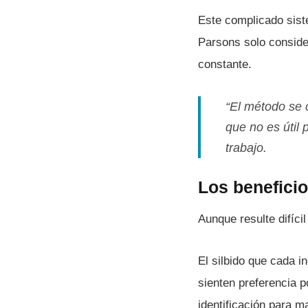
Este complicado sist
Parsons solo consider
constante.
“El método se 
que no es útil 
trabajo.
Los benefici
Aunque resulte difí­c
El silbido que cada i
sienten preferencia p
identificación para m