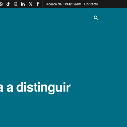
Acerca de OhMyGeek!
Contacto
a distinguir