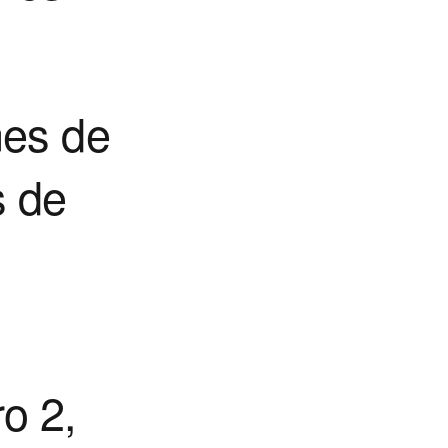
nes de
s de
o 2,