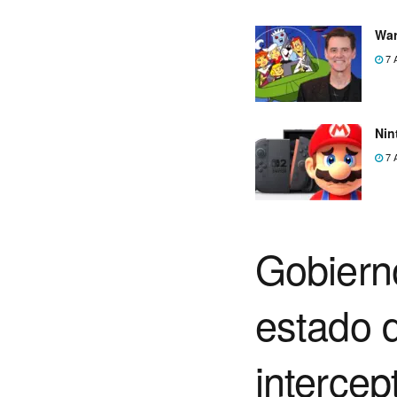
War
7 
Nin
7 
Gobiern
estado 
intercep