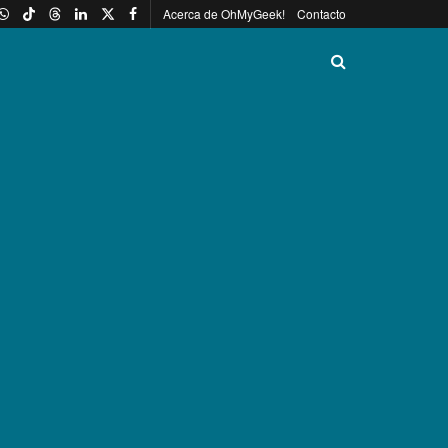
Acerca de OhMyGeek!
Contacto