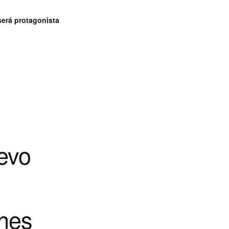
será protagonista
evo
ones