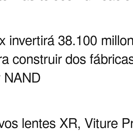
 invertirá 38.100 millo
 construir dos fábrica
y NAND
os lentes XR, Viture Pr