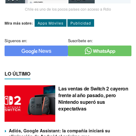
Chile es uno de los pocos paí­ses con acceso a Rdio
Mira más sobre:
Apps Móviles
Publicidad
Síguenos en:
Suscríbete en:
LO ÚLTIMO
Las ventas de Switch 2 cayeron
frente al año pasado, pero
Nintendo superó sus
expectativas
Adiós, Google Assistant: la compañía iniciará su