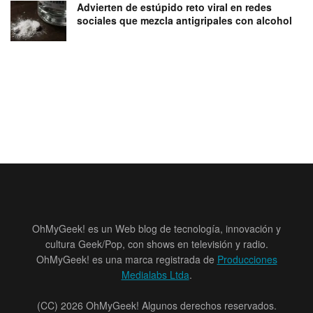
Advierten de estúpido reto viral en redes
sociales que mezcla antigripales con alcohol
OhMyGeek! es un Web blog de tecnología, innovación y
cultura Geek/Pop, con shows en televisión y radio.
OhMyGeek! es una marca registrada de
Producciones
Medialabs Ltda
.
(CC) 2026 OhMyGeek! Algunos derechos reservados.