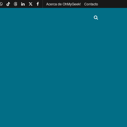
Acerca de OhMyGeek!
Contacto