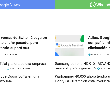
 ventas de Switch 2 cayeron
Adiós, Googl
nte al año pasado, pero
compañía ini
tendo superó sus
eliminación 
ectativas
próximo mes
AGOSTO 2026
5 AGOSTO 20
ficial y ahora es una empresa
Samsung estrena HDR10+ ADVANC
audí
pero solo para algunas TV
4 AGOSTO 2026
4 AGOS
que Doom ‘corra’ en una
Warhammer 40.000 ahora tendrá u
Henry Cavill también está involucr
STO 2026