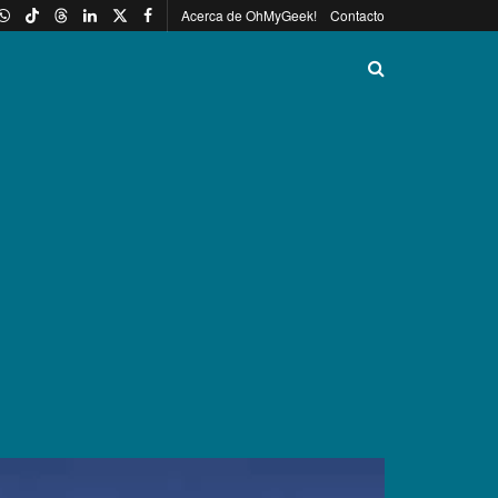
Acerca de OhMyGeek!
Contacto