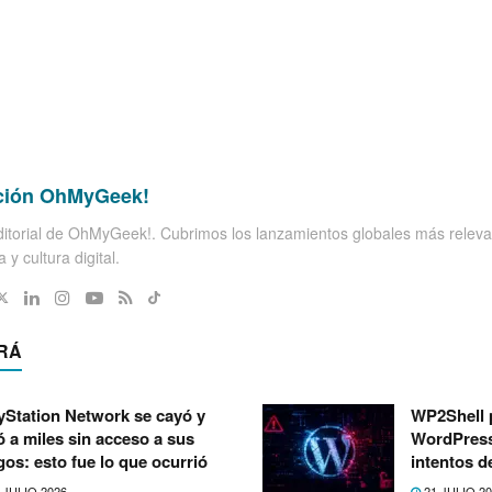
ción OhMyGeek!
itorial de OhMyGeek!. Cubrimos los lanzamientos globales más releva
 y cultura digital.
RÁ
yStation Network se cayó y
WP2Shell 
ó a miles sin acceso a sus
WordPress:
gos: esto fue lo que ocurrió
intentos d
 JULIO 2026
21 JULIO 2