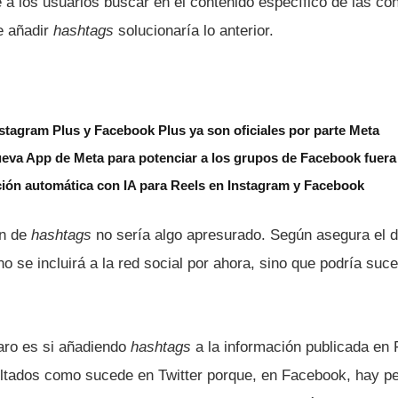
a los usuarios buscar en el contenido especí­fico de las c
e añadir
hashtags
solucionarí­a lo anterior.
tagram Plus y Facebook Plus ya son oficiales por parte Meta
ueva App de Meta para potenciar a los grupos de Facebook fuera 
ción automática con IA para Reels en Instagram y Facebook
ón de
hashtags
no serí­a algo apresurado. Según asegura el d
no se incluirá a la red social por ahora, sino que podrí­a suce
aro es si añadiendo
hashtags
a la información publicada e
ultados como sucede en Twitter porque, en Facebook, hay p