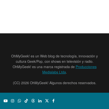
OhMyGeek! es un Web blog de tecnología, innovación y
cultura Geek/Pop, con shows en televisión y radio.
OhMyGeek! es una marca registrada de
Producciones
Medialabs Ltda
.
(CC) 2026 OhMyGeek! Algunos derechos reservados.