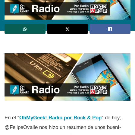
En el “
OhMyGeek! Radio por Rock & Pop
“ de hoy;
@FelipeOvalle nos hizo un resumen de unos buení­