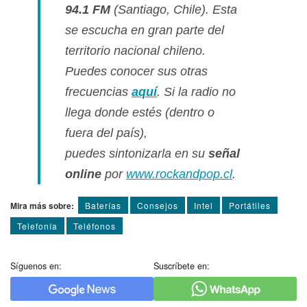
94.1 FM
(Santiago, Chile). Esta
se escucha en gran parte del
territorio nacional chileno.
Puedes conocer sus otras
frecuencias
aquí­
. Si la radio no
llega donde estés (dentro o
fuera del paí­s),
puedes sintonizarla en su
señal
online
por
www.rockandpop.cl
.
Mira más sobre:
Baterí­as
Consejos
Intel
Portátiles
Telefoní­a
Teléfonos
Síguenos en:
Suscríbete en: