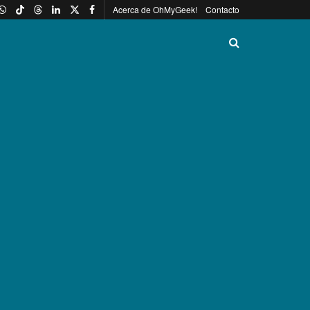
Acerca de OhMyGeek!
Contacto