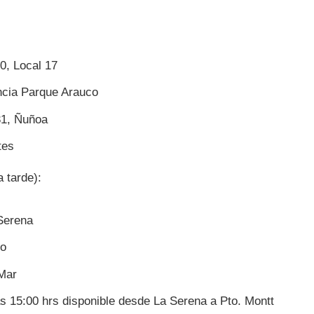
0, Local 17
ncia Parque Arauco
31, Ñuñoa
tes
 tarde):
Serena
so
 Mar
s 15:00 hrs disponible desde La Serena a Pto. Montt