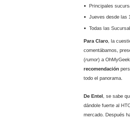
Principales sucurs
Jueves desde las 1
Todas las Sucursal
Para Claro
, la cues
comentábamos, presen
(
rumor
) a OhMyGeek! 
recomendación
pers
todo el panorama.
De Entel
, se sabe qu
dándole fuerte al HT
mercado. Después hab