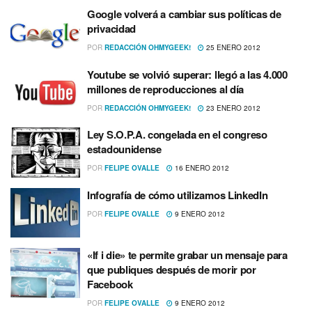
Google volverá a cambiar sus polí­ticas de
privacidad
POR
REDACCIÓN OHMYGEEK!
25 ENERO 2012
Youtube se volvió superar: llegó a las 4.000
millones de reproducciones al dí­a
POR
REDACCIÓN OHMYGEEK!
23 ENERO 2012
Ley S.O.P.A. congelada en el congreso
estadounidense
POR
FELIPE OVALLE
16 ENERO 2012
Infografí­a de cómo utilizamos LinkedIn
POR
FELIPE OVALLE
9 ENERO 2012
«If i die» te permite grabar un mensaje para
que publiques después de morir por
Facebook
POR
FELIPE OVALLE
9 ENERO 2012