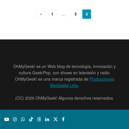
1
…
5
6
OhMyGeek! es un Web blog de tecnología, innovación y
cultura Geek/Pop, con shows en televisión y radio.
OhMyGeek! es una marca registrada de
Producciones
Medialabs Ltda
.
(CC) 2026 OhMyGeek! Algunos derechos reservados.