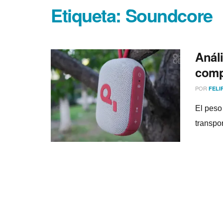
Etiqueta:
Soundcore
Análi
comp
POR
FELI
El peso
transpo