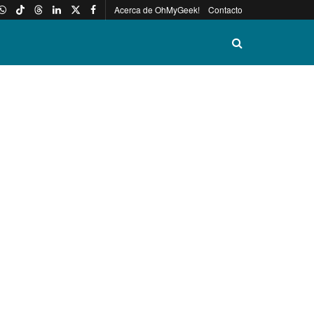
Acerca de OhMyGeek!
Contacto