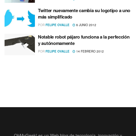
Twitter nuevamente cambia su logotipo a uno
más simplificado
POR
FELIPE OVALLE
6 JUNIO 2012
Notable robot pájaro funciona a la perfección
y autónomamente
POR
FELIPE OVALLE
14 FEBRERO 2012
OhMyGeek! es un Web blog de tecnología, innovación y