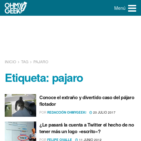
Menú
INICIO
TAG
PAJARO
Etiqueta:
pajaro
Conoce el extraño y divertido caso del pájaro
flotador
POR
REDACCIÓN OHMYGEEK!
20 JULIO 2017
¿Le pasará la cuenta a Twitter el hecho de no
tener más un logo «escrito»?
POR
FELIPE OVALLE
11 JUNIO 2012