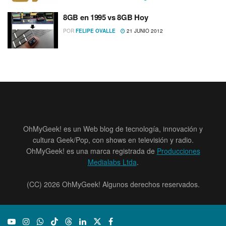
8GB en 1995 vs 8GB Hoy
POR
FELIPE OVALLE
21 JUNIO 2012
OhMyGeek! es un Web blog de tecnología, innovación y
cultura Geek/Pop, con shows en televisión y radio.
OhMyGeek! es una marca registrada de
Producciones
Medialabs Ltda
.
(CC) 2026 OhMyGeek! Algunos derechos reservados.