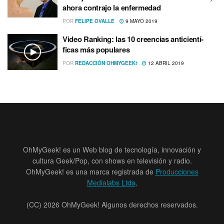
ahora contrajo la enfermedad
POR
FELIPE OVALLE
9 MAYO 2019
Video Ranking: las 10 creencias anticientí­
ficas más populares
POR
REDACCIÓN OHMYGEEK!
12 ABRIL 2019
OhMyGeek! es un Web blog de tecnología, innovación y
cultura Geek/Pop, con shows en televisión y radio.
OhMyGeek! es una marca registrada de
Producciones
Medialabs Ltda
.
(CC) 2026 OhMyGeek! Algunos derechos reservados.