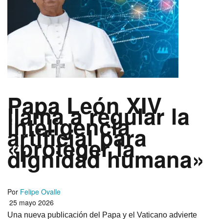
Papa León XIV
llama a regular la
inteligencia
artificial para
«proteger la
dignidad humana»
Por
Felipe Ovalle
25 mayo 2026
Una nueva publicación del Papa y el Vaticano advierte