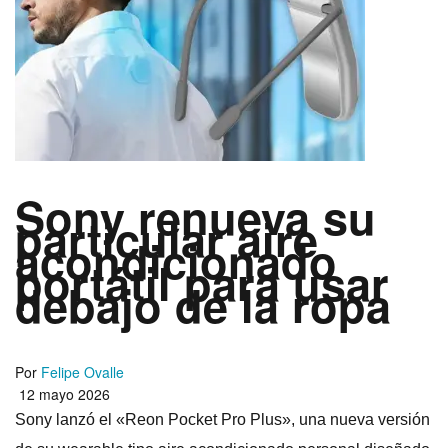
Sony renueva su
particular aire
acondicionado
portátil para usar
debajo de la ropa
Por
Felipe Ovalle
12 mayo 2026
Sony lanzó el «Reon Pocket Pro Plus», una nueva versión