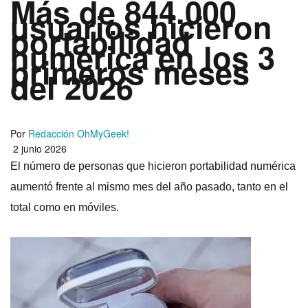
Más de 844.000
usuarios hicieron
portabilidad
numérica en los 3
primeros meses
del 2026
Por
Redacción OhMyGeek!
2 junio 2026
El número de personas que hicieron portabilidad numérica
aumentó frente al mismo mes del año pasado, tanto en el
total como en móviles.