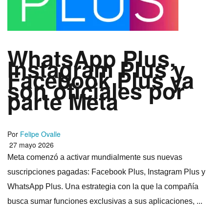
WhatsApp Plus,
Instagram Plus y
Facebook Plus ya
son oficiales por
parte Meta
Por
Felipe Ovalle
27 mayo 2026
Meta comenzó a activar mundialmente sus nuevas
suscripciones pagadas: Facebook Plus, Instagram Plus y
WhatsApp Plus. Una estrategia con la que la compañía
busca sumar funciones exclusivas a sus aplicaciones, ...