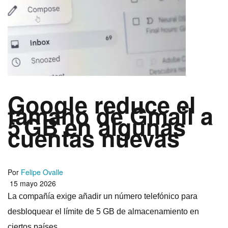
Google reduce el
tamaño de Gmail a
5 GB en algunas
cuentas nuevas
Por
Felipe Ovalle
15 mayo 2026
La compañía exige añadir un número telefónico para
desbloquear el límite de 5 GB de almacenamiento en
ciertos países.