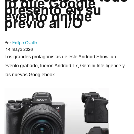
lo que Google
presentó en su
evento online
previo al I/O
Por
Felipe Ovalle
14 mayo 2026
Los grandes protagonistas de este Android Show, un
evento grabado, fueron Android 17, Gemini Intelligence y
las nuevas Googlebook.