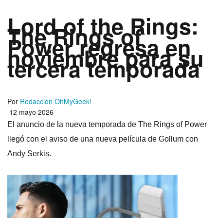
Lord of the Rings:
The Rings of
Power regresa en
noviembre para su
tercera temporada
Por
Redacción OhMyGeek!
12 mayo 2026
El anuncio de la nueva temporada de The Rings of Power
llegó con el aviso de una nueva película de Gollum con
Andy Serkis.