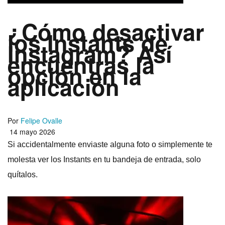
¿Cómo desactivar
los Instants de
Instagram? Así
encuentras la
opción en la
aplicación
Por
Felipe Ovalle
14 mayo 2026
Si accidentalmente enviaste alguna foto o simplemente te
molesta ver los Instants en tu bandeja de entrada, solo
quítalos.