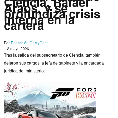
Ciencia, Rafael
Araos, y se
profundiza crisis
interna en la
cartera
Por
Redacción OhMyGeek!
12 mayo 2026
Tras la salida del subsecretario de Ciencia, también
dejaron sus cargos la jefa de gabinete y la encargada
jurídica del ministerio.