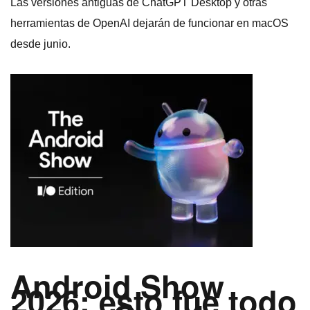
Las versiones antiguas de ChatGPT Desktop y otras
herramientas de OpenAI dejarán de funcionar en macOS
desde junio.
Android Show
2026: esto fue todo