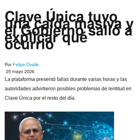
Clave Única tuvo
una caída masiva y
el Gobierno salió a
explicar qué
ocurrió
Por
Felipe Ovalle
25 mayo 2026
La plataforma presentó fallas durante varias horas y las
autoridades advirtieron posibles problemas de lentitud en
Clave Única por el resto del día.