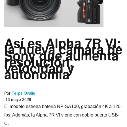
Así es Alpha 7R VI:
la nueva cámara de
Sony que aumenta
resolución,
velocidad y
autonomía
Por
Felipe Ovalle
13 mayo 2026
El modelo estrena batería NP-SA100, grabación 4K a 120
fps. Además, la Alpha 7R VI viene con doble puerto USB-
C.