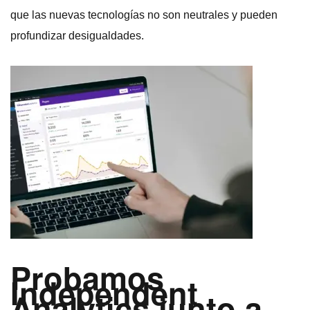
que las nuevas tecnologías no son neutrales y pueden
profundizar desigualdades.
Probamos
Independent
Analytics junto a