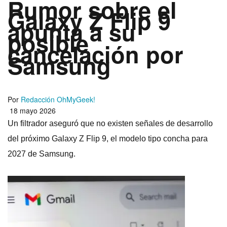
Rumor sobre el
Galaxy Z Flip 9
apunta a su
posible
cancelación por
Samsung
Por
Redacción OhMyGeek!
18 mayo 2026
Un filtrador aseguró que no existen señales de desarrollo
del próximo Galaxy Z Flip 9, el modelo tipo concha para
2027 de Samsung.