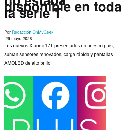
disponible en toda
la serie T
Por
Redacción OhMyGeek!
29 mayo 2026
Los nuevos Xiaomi 17T presentados en nuestro país,
suman sensores renovados, carga rápida y pantallas
AMOLED de alto brillo.