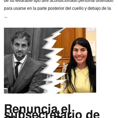
de su wearable tipo aire acondicionado personal diseñado
para usarse en la parte posterior del cuello y debajo de la
...
Renuncia el
subsecretario de