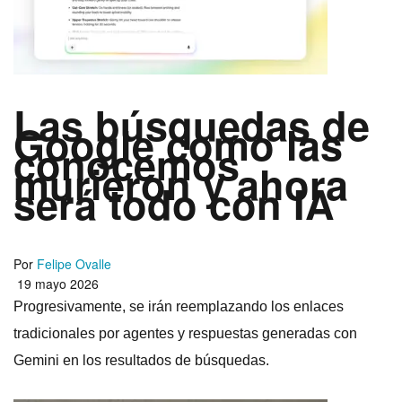
Las búsquedas de
Google como las
conocemos
murieron y ahora
será todo con IA
Por
Felipe Ovalle
19 mayo 2026
Progresivamente, se irán reemplazando los enlaces
tradicionales por agentes y respuestas generadas con
Gemini en los resultados de búsquedas.