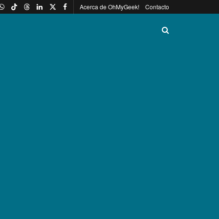
Acerca de OhMyGeek!
Contacto