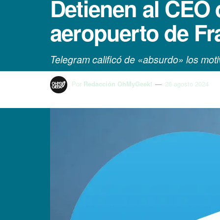
Detienen al CEO 
aeropuerto de Fr
Telegram calificó de «absurdo» los moti
Por
Redacción OhMyGeek!
26 agosto 2024