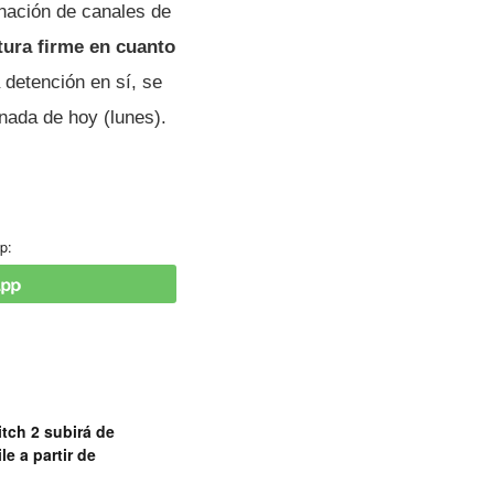
nación de canales de
tura firme en cuanto
a detención en sí, se
nada de hoy (lunes).
p:
tch 2 subirá de
le a partir de