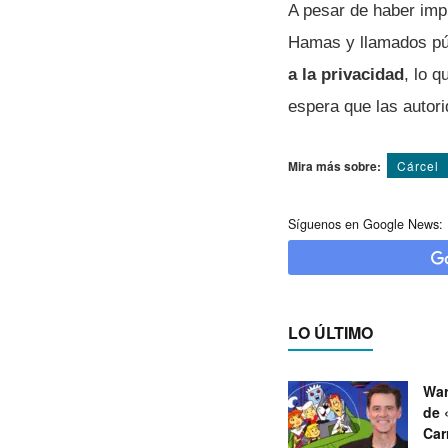
A pesar de haber imp
Hamas y llamados púb
a la privacidad
, lo 
espera que las autori
Mira más sobre:
Cárcel
Síguenos en Google News:
LO ÚLTIMO
War
de 
Car