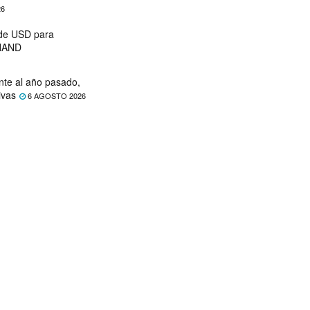
26
 de USD para
 NAND
nte al año pasado,
ivas
6 AGOSTO 2026