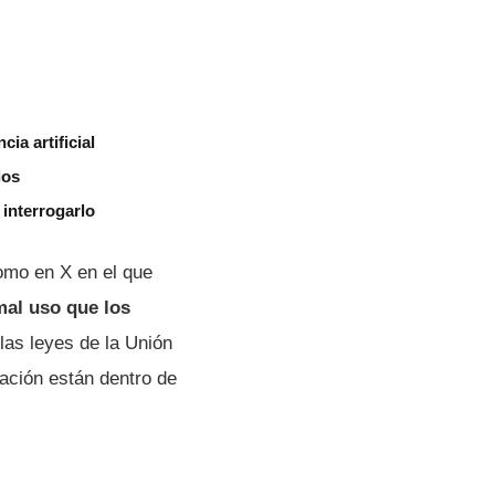
ia artificial
ios
 interrogarlo
como en X en el que
mal uso que los
as leyes de la Unión
ación están dentro de