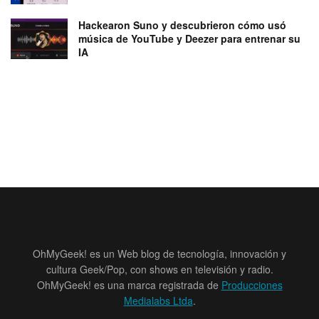
Hackearon Suno y descubrieron cómo usó
música de YouTube y Deezer para entrenar su
IA
OhMyGeek! es un Web blog de tecnología, innovación y
cultura Geek/Pop, con shows en televisión y radio.
OhMyGeek! es una marca registrada de
Producciones
Medialabs Ltda
.