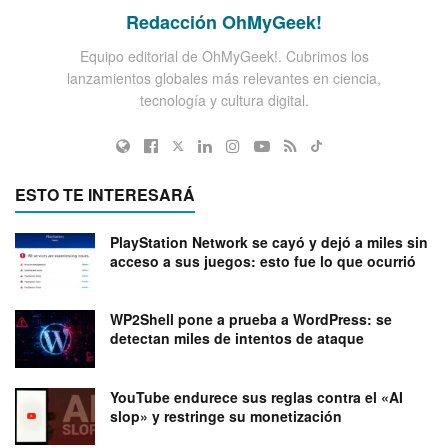
Redacción OhMyGeek!
Equipo editorial de OhMyGeek!. Cubrimos los
lanzamientos globales más relevantes en ciencia,
tecnología y cultura digital.
ESTO TE INTERESARÁ
PlayStation Network se cayó y dejó a miles sin
acceso a sus juegos: esto fue lo que ocurrió
WP2Shell pone a prueba a WordPress: se
detectan miles de intentos de ataque
YouTube endurece sus reglas contra el «AI
slop» y restringe su monetización