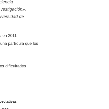
ciencia
nvestigación»,
iversidad de
do en 2011–
una partí­cula que los
es dificultades
pectativas
o mes