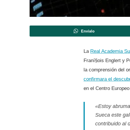
Envíalo
La
Real Academia Su
Franí§ois Englert y 
la comprensión del o
confirmara el descub
en el Centro Europeo 
«Estoy abrumad
Sueca este gal
contribuido al 