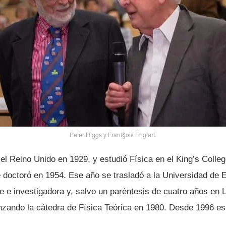
Peter Higgs y Franí§ois Englert.
el Reino Unido en 1929, y estudió Fí­sica en el King’s Colle
 doctoró en 1954. Ese año se trasladó a la Universidad de
te e investigadora y, salvo un paréntesis de cuatro años en 
nzando la cátedra de Fí­sica Teórica en 1980. Desde 1996 es