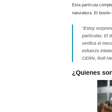
Esta partí­cula comp
naturaleza. El bosón
“Estoy sorprend
partí­culas. E
verifica el me
esfuerzo intel
CERN, Rolf He
¿Quienes son