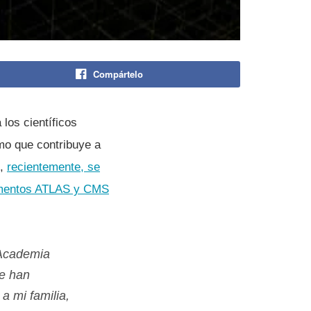
Compártelo
los cientí­ficos
mo que contribuye a
e,
recientemente, se
erimentos ATLAS y CMS
 Academia
ue han
 a mi familia,