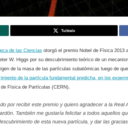
Tuitéalo
eca de las Ciencias
otorgó el premio Nobel de Fí­sica 2013 a 
Peter W. Higgs por su descubrimiento teórico de un mecanis
rigen de la masa de las partí­culas subatómicas luego de qu
rimiento de la partí­cula fundamental predicha, en los exp
de Fí­sica de Partí­culas (CERN).
o por recibir este premio y quiero agradecer a la Real
ardón. También me gustarí­a felicitar a todos aquellos q
descubrimiento de esta nueva partí­cula, y dar las gracias