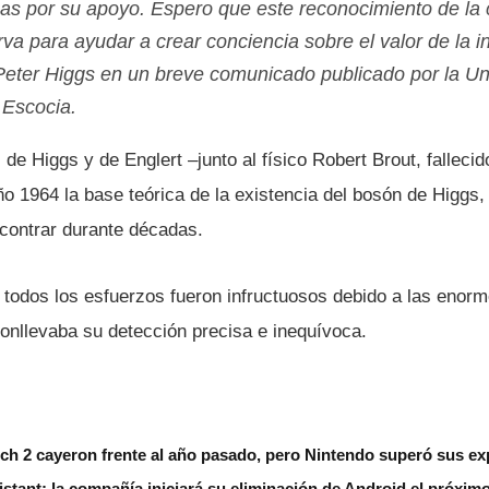
as por su apoyo. Espero que este reconocimiento de la 
va para ayudar a crear conciencia sobre el valor de la i
eter Higgs en un breve comunicado publicado por la Un
 Escocia.
 de Higgs y de Englert –junto al fí­sico Robert Brout, falleci
ño 1964 la base teórica de la existencia del bosón de Higgs, 
encontrar durante décadas.
todos los esfuerzos fueron infructuosos debido a las enorm
onllevaba su detección precisa e inequí­voca.
ch 2 cayeron frente al año pasado, pero Nintendo superó sus ex
stant: la compañía iniciará su eliminación de Android el próxim