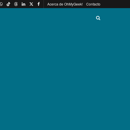
Acerca de OhMyGeek!
Contacto