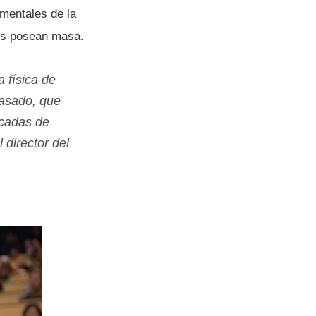
amentales de la
les posean masa.
fí­sica de
pasado, que
écadas de
 director del