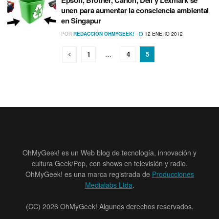
Epson, Brother, Canon, Dell y Lexmark se
unen para aumentar la consciencia ambiental
en Singapur
POR
REDACCIÓN OHMYGEEK!
12 ENERO 2012
1
…
4
5
OhMyGeek! es un Web blog de tecnología, innovación y
cultura Geek/Pop, con shows en televisión y radio.
OhMyGeek! es una marca registrada de
Producciones
Medialabs Ltda
.
(CC) 2026 OhMyGeek! Algunos derechos reservados.