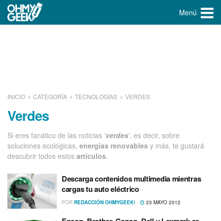
Menú
INICIO
CATEGORÍA
TECNOLOGÍ­AS
VERDES
Verdes
Si eres fanático de las noticias
'
verdes
'
, es decir, sobre
soluciones ecológicas,
energí­as renovables
y más, te gustará
descubrir todos estos
artí­culos
.
Descarga contenidos multimedia mientras
cargas tu auto eléctrico
POR
REDACCIÓN OHMYGEEK!
23 MAYO 2012