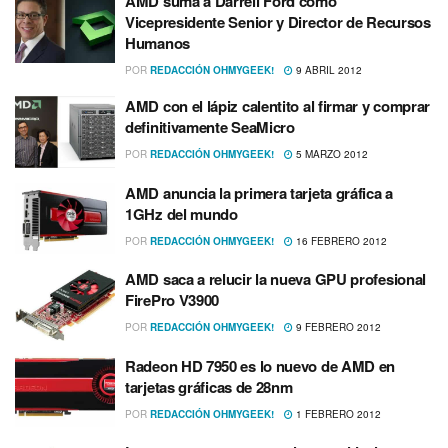
AMD suma a Darrell Ford como
Vicepresidente Senior y Director de Recursos
Humanos
POR
REDACCIÓN OHMYGEEK!
9 ABRIL 2012
AMD con el lápiz calentito al firmar y comprar
definitivamente SeaMicro
POR
REDACCIÓN OHMYGEEK!
5 MARZO 2012
AMD anuncia la primera tarjeta gráfica a
1GHz del mundo
POR
REDACCIÓN OHMYGEEK!
16 FEBRERO 2012
AMD saca a relucir la nueva GPU profesional
FirePro V3900
POR
REDACCIÓN OHMYGEEK!
9 FEBRERO 2012
Radeon HD 7950 es lo nuevo de AMD en
tarjetas gráficas de 28nm
POR
REDACCIÓN OHMYGEEK!
1 FEBRERO 2012