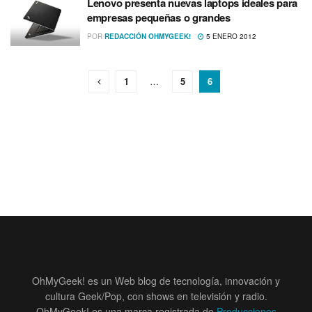
Lenovo presenta nuevas laptops ideales para
empresas pequeñas o grandes
POR
REDACCIÓN OHMYGEEK!
5 ENERO 2012
1
…
5
6
OhMyGeek! es un Web blog de tecnología, innovación y
cultura Geek/Pop, con shows en televisión y radio.
OhMyGeek! es una marca registrada de
Producciones