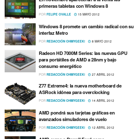
primeras tabletas con Windows 8
POR
FELIPE OVALLE
15 MAYO 2012
Windows 8 promete un cambio radical con su
interfaz Metro
POR
REDACCIÓN OHMYGEEK!
8 MAYO 2012
Radeon HD 7000M Series: las nuevas GPU
para portátiles de AMD a 28nm y bajo
consumo energético
POR
REDACCIÓN OHMYGEEK!
27 ABRIL 2012
Z77 Extreme4: la nueva motherboard de
ASRock idónea para overclocking
POR
REDACCIÓN OHMYGEEK!
14 ABRIL 2012
AMD pondrá sus tarjetas gráficas en
avanzados simuladores de vuelo
POR
REDACCIÓN OHMYGEEK!
12 ABRIL 2012